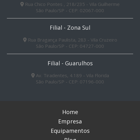
Rua Chico Pontes , 218/235 - Vila Guilherme
São Paulo/SP - CEP: 02067-000
Filial - Zona Sul
Rua Bragança Paulista, 283 - Vila Cruzeiro
São Paulo/SP - CEP: 04727-000
Filial - Guarulhos
Av. Tiradentes, 4.189 - Vila Florida
São Paulo/SP - CEP: 07196-000
Home
Empresa
Equipamentos