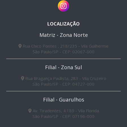
LOCALIZAÇÃO
Matriz - Zona Norte
Rua Chico Pontes , 218/235 - Vila Guilherme
São Paulo/SP - CEP: 02067-000
Filial - Zona Sul
Rua Bragança Paulista, 283 - Vila Cruzeiro
São Paulo/SP - CEP: 04727-000
Filial - Guarulhos
Av. Tiradentes, 4.189 - Vila Florida
São Paulo/SP - CEP: 07196-000