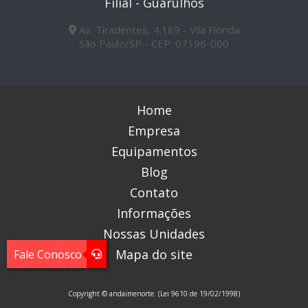
Filial - Guarulhos
Av. Tiradentes, 4.189 - Vila Florida
São Paulo/SP - CEP: 07196-000
Home
Empresa
Equipamentos
Blog
Contato
Informações
Nossas Unidades
Mapa do site
Fale Conosco
Copyright © andaimenorte. (Lei 9610 de 19/02/1998)