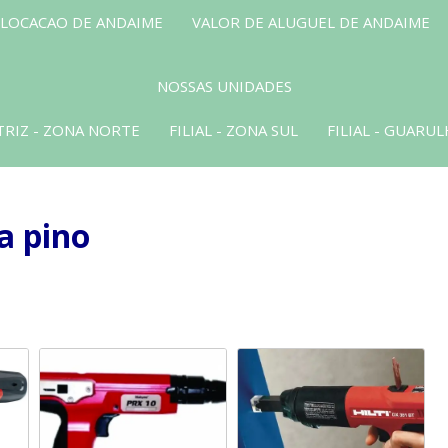
 LOCACAO DE ANDAIME
VALOR DE ALUGUEL DE ANDAIME
NOSSAS UNIDADES
RIZ - ZONA NORTE
FILIAL - ZONA SUL
FILIAL - GUARU
a pino