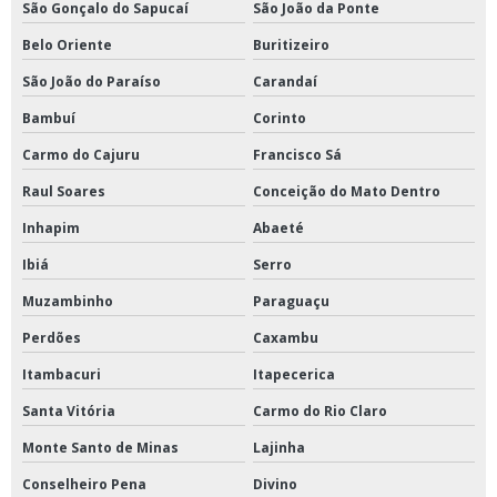
São Gonçalo do Sapucaí
São João da Ponte
Belo Oriente
Buritizeiro
São João do Paraíso
Carandaí
Bambuí
Corinto
Carmo do Cajuru
Francisco Sá
Raul Soares
Conceição do Mato Dentro
Inhapim
Abaeté
Ibiá
Serro
Muzambinho
Paraguaçu
Perdões
Caxambu
Itambacuri
Itapecerica
Santa Vitória
Carmo do Rio Claro
Monte Santo de Minas
Lajinha
Conselheiro Pena
Divino