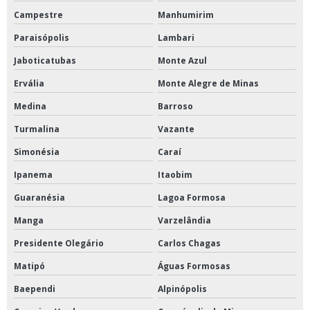
Campestre
Manhumirim
Paraisópolis
Lambari
Jaboticatubas
Monte Azul
Ervália
Monte Alegre de Minas
Medina
Barroso
Turmalina
Vazante
Simonésia
Caraí
Ipanema
Itaobim
Guaranésia
Lagoa Formosa
Manga
Varzelândia
Presidente Olegário
Carlos Chagas
Matipó
Águas Formosas
Baependi
Alpinópolis