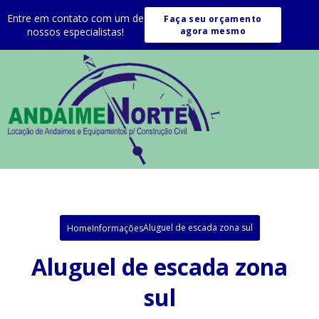
Entre em contato com um de
Faça seu orçamento
nossos especialistas!
agora mesmo
Aluguel de escada zona sul
Home
Informações
Aluguel de escada zona
sul