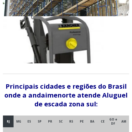
Principais cidades e regiões do Brasil
onde a andaimenorte atende Aluguel
de escada zona sul:
GO e
RJ
MG
ES
SP
PR
SC
RS
PE
BA
CE
AM
DF