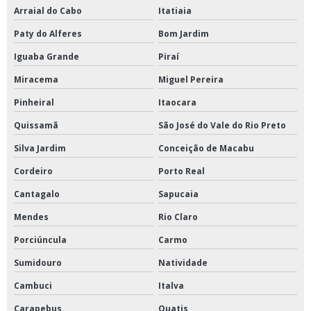
Arraial do Cabo
Itatiaia
Paty do Alferes
Bom Jardim
Iguaba Grande
Piraí
Miracema
Miguel Pereira
Pinheiral
Itaocara
Quissamã
São José do Vale do Rio Preto
Silva Jardim
Conceição de Macabu
Cordeiro
Porto Real
Cantagalo
Sapucaia
Mendes
Rio Claro
Porciúncula
Carmo
Sumidouro
Natividade
Cambuci
Italva
Carapebus
Quatis