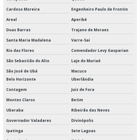
Cardoso Moreira
Engenheiro Paulo de Frontin
Areal
Aperibé
Duas Barras
Trajano de Moraes
Santa Maria Madalena
Varre-Sai
Rio das Flores
Comendador Levy Gasparian
São Sebastião do Alto
Laje do Muriaé
São José de Ubá
Macuco
Belo Horizonte
Uberlândia
Contagem
Juiz de Fora
Montes Claros
Betim
Uberaba
Ribeirão das Neves
Governador Valadares
Divinópolis
Ipatinga
Sete Lagoas