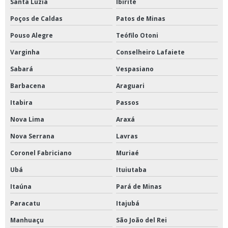
Santa Luzia
Ibirité
Poços de Caldas
Patos de Minas
Pouso Alegre
Teófilo Otoni
Varginha
Conselheiro Lafaiete
Sabará
Vespasiano
Barbacena
Araguari
Itabira
Passos
Nova Lima
Araxá
Nova Serrana
Lavras
Coronel Fabriciano
Muriaé
Ubá
Ituiutaba
Itaúna
Pará de Minas
Paracatu
Itajubá
Manhuaçu
São João del Rei