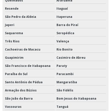
Queimados
Araruama
Resende
Itaguaí
São Pedro da Aldeia
Itaperuna
Japeri
Barra do Piraí
Saquarema
Seropédica
Três Rios
Valença
Cachoeiras de Macacu
Rio Bonito
Guapimirim
Casimiro de Abreu
São Francisco de Itabapoana
Paraty
Paraíba do Sul
Paracambi
Santo Antônio de Pádua
Mangaratiba
Armação dos Búzios
São Fidélis
São João da Barra
Bom Jesus do Itabapoana
Vassouras
Tanguá