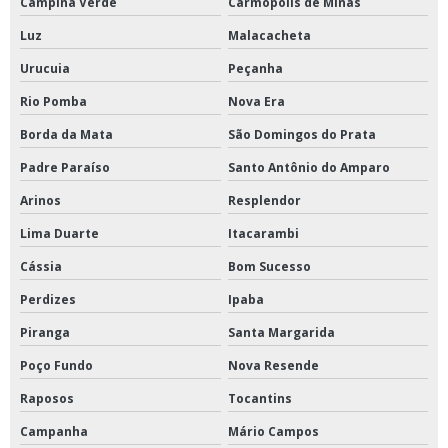
Campina Verde
Carmópolis de Minas
Luz
Malacacheta
Urucuia
Peçanha
Rio Pomba
Nova Era
Borda da Mata
São Domingos do Prata
Padre Paraíso
Santo Antônio do Amparo
Arinos
Resplendor
Lima Duarte
Itacarambi
Cássia
Bom Sucesso
Perdizes
Ipaba
Piranga
Santa Margarida
Poço Fundo
Nova Resende
Raposos
Tocantins
Campanha
Mário Campos