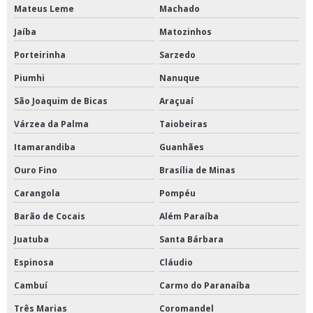
Mateus Leme
Machado
Jaíba
Matozinhos
Porteirinha
Sarzedo
Piumhi
Nanuque
São Joaquim de Bicas
Araçuaí
Várzea da Palma
Taiobeiras
Itamarandiba
Guanhães
Ouro Fino
Brasília de Minas
Carangola
Pompéu
Barão de Cocais
Além Paraíba
Juatuba
Santa Bárbara
Espinosa
Cláudio
Cambuí
Carmo do Paranaíba
Três Marias
Coromandel