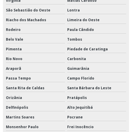
Virgínia
Matias Cardoso
São Sebastião do Oeste
Lontra
Riacho dos Machados
Limeira do Oeste
Rodeiro
Paula Cândido
Belo Vale
Tombos
Pimenta
Piedade de Caratinga
Rio Novo
Carbonita
Araporã
Guimarânia
Passa Tempo
Campo Florido
Santa Rita de Caldas
Santa Bárbara do Leste
Orizânia
Pratápolis
Delfinópolis
Alto Jequitibá
Martins Soares
Pocrane
Monsenhor Paulo
Frei Inocêncio