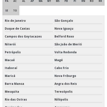
PA
AC
AL
AP
MA
MT
MS
PB
PI
RN
RO
RR
SE
TO
Rio de Janeiro
São Gonçalo
Duque de Caxias
Nova Iguaçu
Campos dos Goytacazes
Belford Roxo
Niterói
São João de Meriti
Petrópolis
Volta Redonda
Macaé
Magé
Itaboraí
Cabo Frio
Maricá
Nova Friburgo
Barra Mansa
Angra dos Reis
Mesquita
Teresópolis
Rio das Ostras
Nilópolis