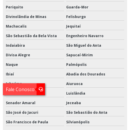
Periquito
Guarda-Mor
Divinolândia de Minas
Felisburgo
Machacalis
Jequitaí
São Sebastião da Bela Vista
Engenheiro Navarro
Indaiabira
São Miguel do Anta
Divisa Alegre
Sapucaí-Mirim
Naque
Palmópolis
Ibiaí
Abadia dos Dourados
Inhaúma
Aiuruoca
Fale Conosco
Galiléia
Luislândia
Senador Amaral
Jeceaba
São José do Jacuri
São Sebastião do Anta
São Francisco de Paula
Silvianópolis