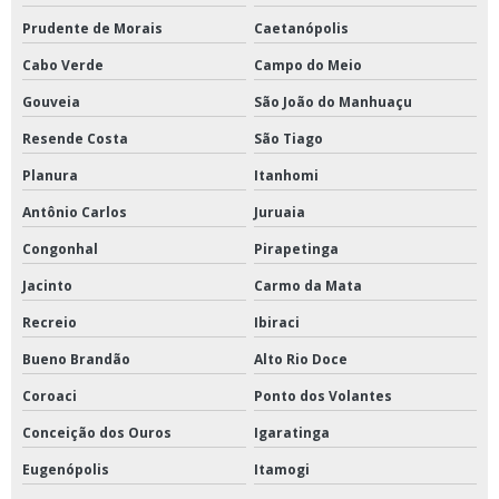
Prudente de Morais
Caetanópolis
Cabo Verde
Campo do Meio
Gouveia
São João do Manhuaçu
Resende Costa
São Tiago
Planura
Itanhomi
Antônio Carlos
Juruaia
Congonhal
Pirapetinga
Jacinto
Carmo da Mata
Recreio
Ibiraci
Bueno Brandão
Alto Rio Doce
Coroaci
Ponto dos Volantes
Conceição dos Ouros
Igaratinga
Eugenópolis
Itamogi