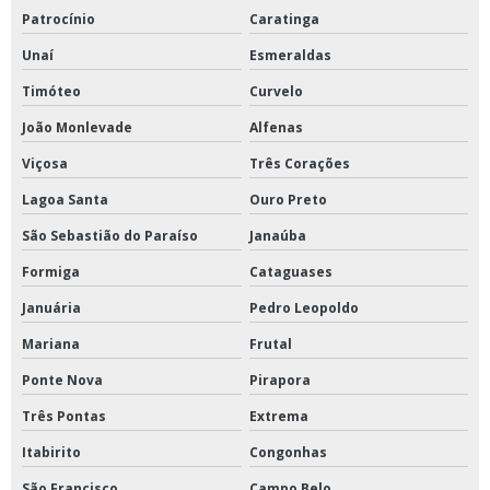
Patrocínio
Caratinga
Unaí
Esmeraldas
Timóteo
Curvelo
João Monlevade
Alfenas
Viçosa
Três Corações
Lagoa Santa
Ouro Preto
São Sebastião do Paraíso
Janaúba
Formiga
Cataguases
Januária
Pedro Leopoldo
Mariana
Frutal
Ponte Nova
Pirapora
Três Pontas
Extrema
Itabirito
Congonhas
São Francisco
Campo Belo