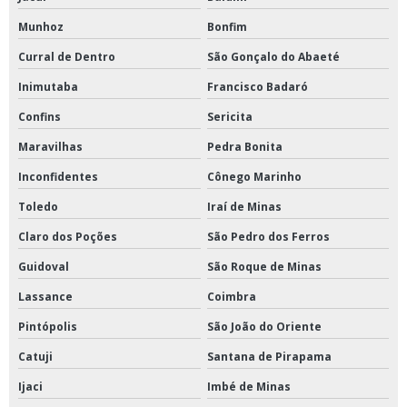
Munhoz
Bonfim
Curral de Dentro
São Gonçalo do Abaeté
Inimutaba
Francisco Badaró
Confins
Sericita
Maravilhas
Pedra Bonita
Inconfidentes
Cônego Marinho
Toledo
Iraí de Minas
Claro dos Poções
São Pedro dos Ferros
Guidoval
São Roque de Minas
Lassance
Coimbra
Pintópolis
São João do Oriente
Catuji
Santana de Pirapama
Ijaci
Imbé de Minas