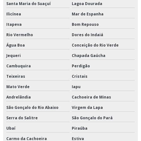
Santa Maria do Suaçuí
Lagoa Dourada
Ilicínea
Mar de Espanha
Itapeva
Bom Repouso
Rio Vermelho
Dores do Indaiá
Água Boa
Conceição do Rio Verde
Jequeri
Chapada Gaúcha
Cambuquira
Perdigão
Teixeiras
Cristais
Mato Verde
Iapu
Andrelândia
Cachoeira de Minas
São Gonçalo do Rio Abaixo
Virgem da Lapa
Serra do Salitre
São Gonçalo do Pará
Ubaí
Piraúba
Carmo da Cachoeira
Estiva