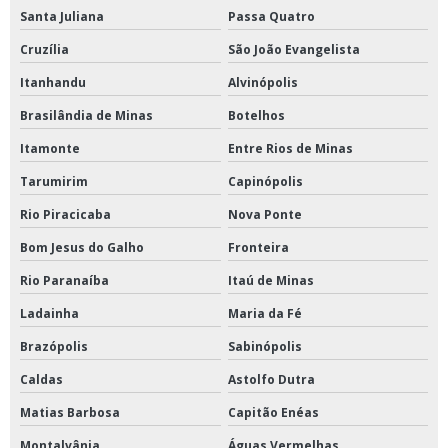
Santa Juliana
Passa Quatro
Cruzília
São João Evangelista
Itanhandu
Alvinópolis
Brasilândia de Minas
Botelhos
Itamonte
Entre Rios de Minas
Tarumirim
Capinópolis
Rio Piracicaba
Nova Ponte
Bom Jesus do Galho
Fronteira
Rio Paranaíba
Itaú de Minas
Ladainha
Maria da Fé
Brazópolis
Sabinópolis
Caldas
Astolfo Dutra
Matias Barbosa
Capitão Enéas
Montalvânia
Águas Vermelhas