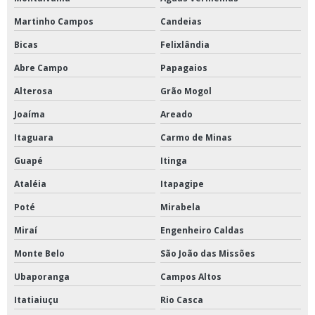
Martinho Campos
Candeias
Bicas
Felixlândia
Abre Campo
Papagaios
Alterosa
Grão Mogol
Joaíma
Areado
Itaguara
Carmo de Minas
Guapé
Itinga
Ataléia
Itapagipe
Poté
Mirabela
Miraí
Engenheiro Caldas
Monte Belo
São João das Missões
Ubaporanga
Campos Altos
Itatiaiuçu
Rio Casca