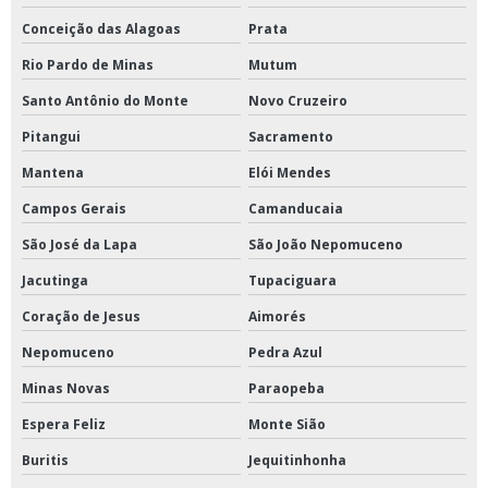
Conceição das Alagoas
Prata
Rio Pardo de Minas
Mutum
Santo Antônio do Monte
Novo Cruzeiro
Pitangui
Sacramento
Mantena
Elói Mendes
Campos Gerais
Camanducaia
São José da Lapa
São João Nepomuceno
Jacutinga
Tupaciguara
Coração de Jesus
Aimorés
Nepomuceno
Pedra Azul
Minas Novas
Paraopeba
Espera Feliz
Monte Sião
Buritis
Jequitinhonha