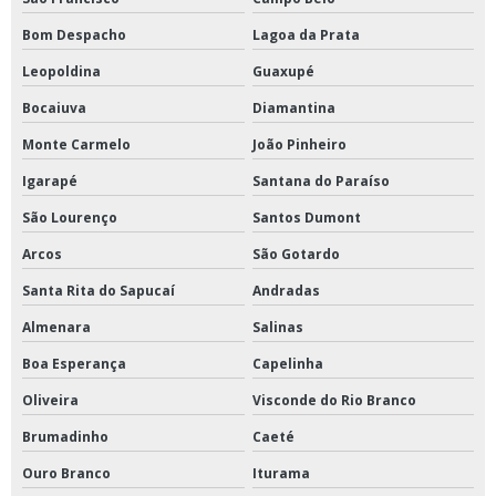
Bom Despacho
Lagoa da Prata
Leopoldina
Guaxupé
Bocaiuva
Diamantina
Monte Carmelo
João Pinheiro
Igarapé
Santana do Paraíso
São Lourenço
Santos Dumont
Arcos
São Gotardo
Santa Rita do Sapucaí
Andradas
Almenara
Salinas
Boa Esperança
Capelinha
Oliveira
Visconde do Rio Branco
Brumadinho
Caeté
Ouro Branco
Iturama