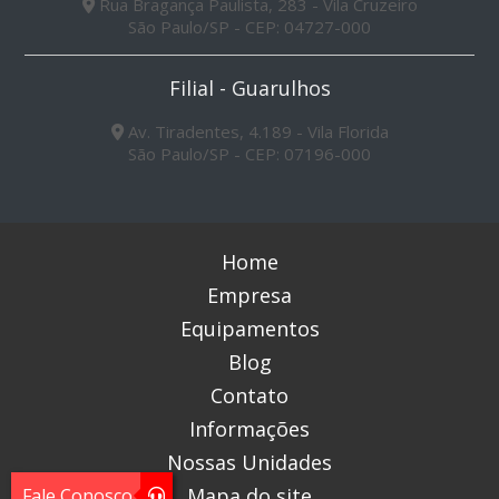
Rua Bragança Paulista, 283 - Vila Cruzeiro
São Paulo/SP - CEP: 04727-000
Filial - Guarulhos
Av. Tiradentes, 4.189 - Vila Florida
São Paulo/SP - CEP: 07196-000
Home
Empresa
Equipamentos
Blog
Contato
Informações
Nossas Unidades
Mapa do site
Fale Conosco